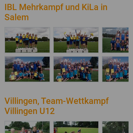
IBL Mehrkampf und KiLa in
Salem
Villingen, Team-Wettkampf
Villingen U12