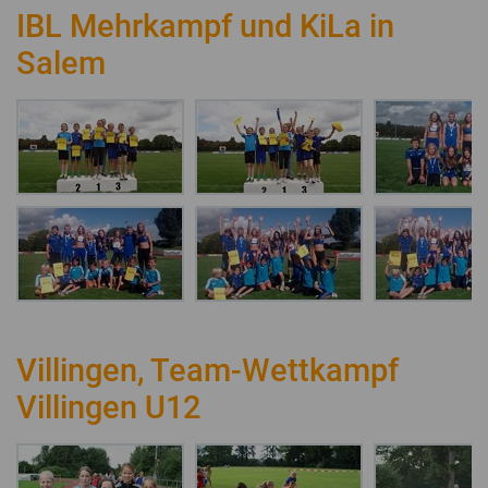
IBL Mehrkampf und KiLa in
Salem
Villingen, Team-Wettkampf
Villingen U12