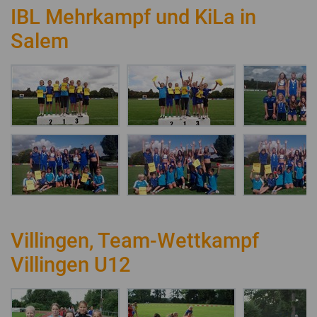
IBL Mehrkampf und KiLa in
Salem
Villingen, Team-Wettkampf
Villingen U12